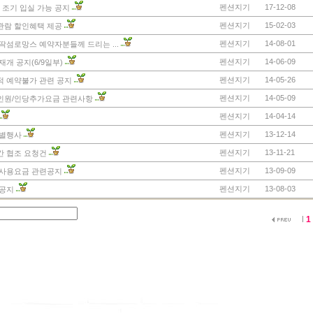
펜션지기
17-12-08
 조기 입실 가능 공지
펜션지기
15-02-03
관람 할인혜택 제공
펜션지기
14-08-01
딱섬로망스 예약자분들께 드리는 ...
펜션지기
14-06-09
개 공지(6/9일부)
펜션지기
14-05-26
적 예약불가 관련 공지
펜션지기
14-05-09
인원/인당추가요금 관련사항
펜션지기
14-04-14
펜션지기
13-12-14
특별행사
펜션지기
13-11-21
간 협조 요청건
펜션지기
13-09-09
 사용요금 관련공지
펜션지기
13-08-03
 공지
l
1