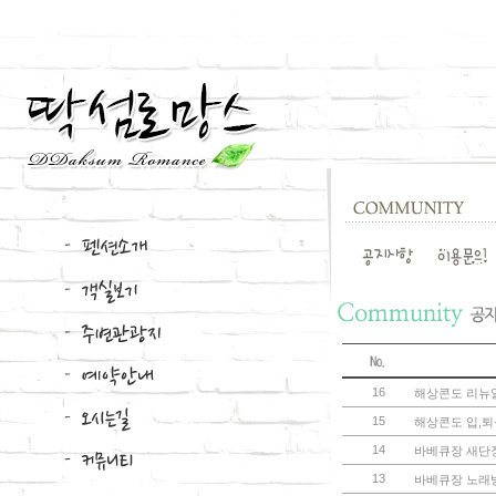
16
해상콘도 리뉴
15
해상콘도 입,퇴
14
바베큐장 새단
13
바베큐장 노래방