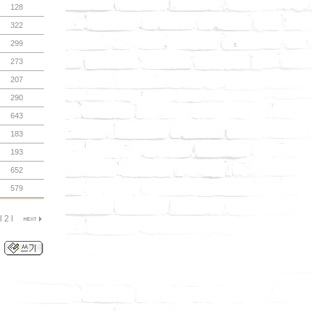
128
322
299
273
207
290
643
183
193
652
579
l
2
l