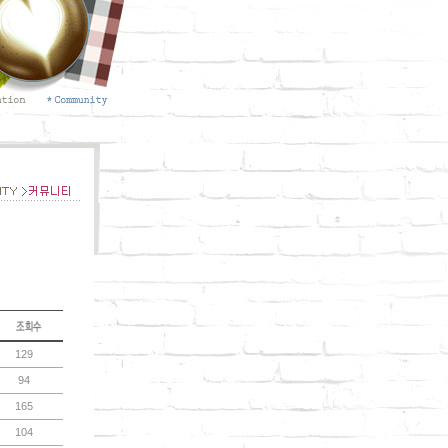
129
94
165
104