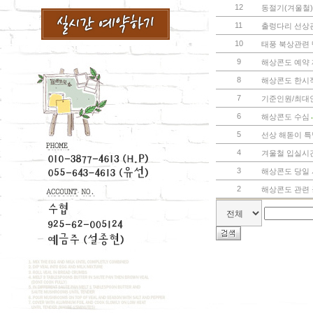
12
동절기(겨울철)
11
출렁다리 선상
10
태풍 북상관련 
9
해상콘도 예약 재
8
해상콘도 한시
7
기준인원/최대
6
해상콘도 수심
5
선상 해돋이 
4
겨울철 입실시
3
해상콘도 당일
2
해상콘도 관련